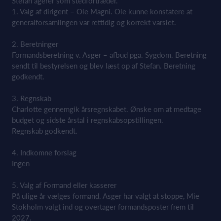
Stefan agerer som stedfortræder.
1. Valg af dirigent – Ole Magni. Ole kunne konstatere at
generalforsamlingen var rettidig og korrekt varslet.
2. Beretninger
Formandsberetning v. Asger – afbud pga. Sygdom. Beretning
sendt til bestyrelsen og blev læst op af Stefan. Beretning
godkendt.
3. Regnskab
Charlotte gennemgik årsregnskabet. Ønske om at medtage
budget og sidste årstal i regnskabsopstillingen.
Regnskab godkendt.
4. Indkomne forslag
Ingen
5. Valg af Formand eller kasserer
På ulige år vælges formand. Asger har valgt at stoppe, Mie
Stokholm valgt ind og overtager formandsposter frem til
2027.